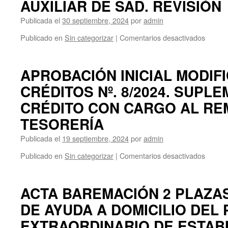
AUXILIAR DE SAD. REVISIÓN
Publicada el
30 septiembre, 2024
por
admin
en
Publicado en
Sin categorizar
|
Comentarios desactivados
ACTA
Nº2
DEL
APROBACIÓN INICIAL MODIF
PROC
CRÉDITOS Nº. 8/2024. SUPL
SELEC
EXTRA
CRÉDITO CON CARGO AL RE
DE
ESTAB
TESORERÍA
PARA
Publicada el
19 septiembre, 2024
por
admin
LA
COBE
en
Publicado en
Sin categorizar
|
Comentarios desactivados
MEDI
APRO
EL
INICIA
SIST
MODIF
ACTA BAREMACIÓN 2 PLAZAS
DE
DE
CONC
DE AYUDA A DOMICILIO DEL
CRÉDI
OPOSI
Nº.
DE
EXTRAORDINARIO DE ESTABI
8/2024