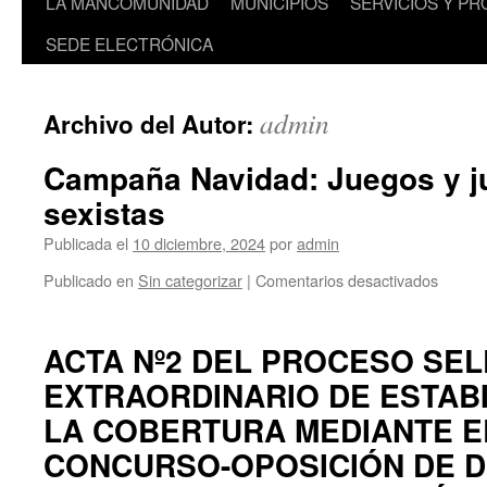
LA MANCOMUNIDAD
MUNICIPIOS
SERVICIOS Y P
SEDE ELECTRÓNICA
admin
Archivo del Autor:
Campaña Navidad: Juegos y j
sexistas
Publicada el
10 diciembre, 2024
por
admin
en
Publicado en
Sin categorizar
|
Comentarios desactivados
Campa
Navida
Juegos
ACTA Nº2 DEL PROCESO SEL
y
EXTRAORDINARIO DE ESTABI
juguet
no
LA COBERTURA MEDIANTE E
sexista
CONCURSO-OPOSICIÓN DE D