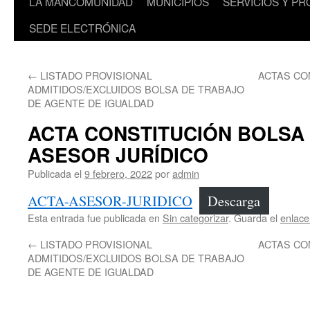
LA MANCOMUNIDAD
MUNICIPIOS
SERVICIOS Y P
SEDE ELECTRÓNICA
←
LISTADO PROVISIONAL
ACTAS CO
ADMITIDOS/EXCLUIDOS BOLSA DE TRABAJO
DE AGENTE DE IGUALDAD
ACTA CONSTITUCIÓN BOLSA
ASESOR JURÍDICO
Publicada el
9 febrero, 2022
por
admin
ACTA-ASESOR-JURIDICO
Descarga
Esta entrada fue publicada en
Sin categorizar
. Guarda el
enlac
←
LISTADO PROVISIONAL
ACTAS CO
ADMITIDOS/EXCLUIDOS BOLSA DE TRABAJO
DE AGENTE DE IGUALDAD