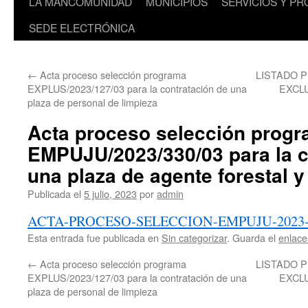
LA MANCOMUNIDAD
MUNICIPIOS
SERVICIOS Y P
SEDE ELECTRÓNICA
←
Acta proceso selección programa
LISTADO P
EXPLUS/2023/127/03 para la contratación de una
EXCL
plaza de personal de limpieza
Acta proceso selección prog
EMPUJU/2023/330/03 para la c
una plaza de agente forestal 
Publicada el
5 julio, 2023
por
admin
ACTA-PROCESO-SELECCION-EMPUJU-2023-
Esta entrada fue publicada en
Sin categorizar
. Guarda el
enlac
←
Acta proceso selección programa
LISTADO P
EXPLUS/2023/127/03 para la contratación de una
EXCL
plaza de personal de limpieza