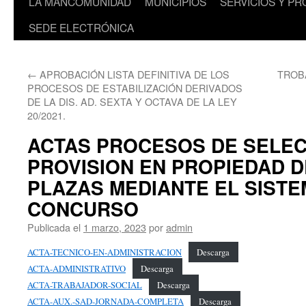
LA MANCOMUNIDAD
MUNICIPIOS
SERVICIOS Y P
SEDE ELECTRÓNICA
←
APROBACIÓN LISTA DEFINITIVA DE LOS
TROB
PROCESOS DE ESTABILIZACIÓN DERIVADOS
DE LA DIS. AD. SEXTA Y OCTAVA DE LA LEY
20/2021.
ACTAS PROCESOS DE SELEC
PROVISION EN PROPIEDAD D
PLAZAS MEDIANTE EL SISTE
CONCURSO
Publicada el
1 marzo, 2023
por
admin
ACTA-TECNICO-EN-ADMINISTRACION
Descarga
ACTA-ADMINISTRATIVO
Descarga
ACTA-TRABAJADOR-SOCIAL
Descarga
ACTA-AUX.-SAD-JORNADA-COMPLETA
Descarga