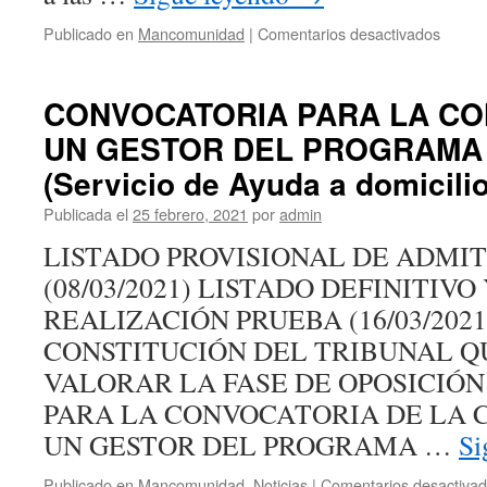
en
Publicado en
Mancomunidad
|
Comentarios desactivados
La
Manco
de
CONVOCATORIA PARA LA CO
Servei
UN GESTOR DEL PROGRAMA
Social
Marina
(Servicio de Ayuda a domicilio
Baixa
RENU
Publicada el
25 febrero, 2021
por
admin
su
LISTADO PROVISIONAL DE ADMIT
CONV
de
(08/03/2021) LISTADO DEFINITIVO
colabo
REALIZACIÓN PRUEBA (16/03/2021
con
la
CONSTITUCIÓN DEL TRIBUNAL Q
Asocia
VALORAR LA FASE DE OPOSICIÓ
Mujere
con
PARA LA CONVOCATORIA DE LA 
Voz
UN GESTOR DEL PROGRAMA …
Si
Marina
Baixa
Publicado en
Mancomunidad
,
Noticias
|
Comentarios desactiva