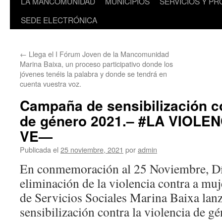
LA MANCOMUNIDAD
MUNICIPIOS
SERVICIOS Y P
SEDE ELECTRÓNICA
←
Llega el I Fórum Joven de la Mancomunidad
Marina Baixa, un proceso participativo donde los
jóvenes tenéis la palabra y donde se tendrá en
cuenta vuestra voz.
Campaña de sensibilización co
de género 2021.– #LA VIOLE
VE—
Publicada el
25 noviembre, 2021
por
admin
En conmemoración al 25 Noviembre, Día
eliminación de la violencia contra a m
de Servicios Sociales Marina Baixa lan
sensibilización contra la violencia de g