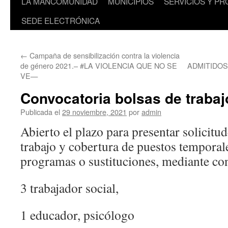
LA MANCOMUNIDAD
MUNICIPIOS
SERVICIOS Y P
SEDE ELECTRÓNICA
←
Campaña de sensibilización contra la violencia
de género 2021.– #LA VIOLENCIA QUE NO SE
ADMITIDOS
VE—
Convocatoria bolsas de trabaj
Publicada el
29 noviembre, 2021
por
admin
Abierto el plazo para presentar solicitud
trabajo y cobertura de puestos temporale
programas o sustituciones, mediante co
3 trabajador social,
1 educador, psicólogo