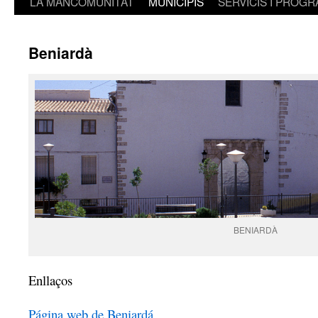
LA MANCOMUNITAT
MUNICIPIS
SERVICIS I PROG
Beniardà
BENIARDÀ
Enllaços
Página web de Beniardá