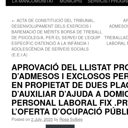
LA MANCOMUNITAT
MUNICIPIS
SERVICIS I PROG
←
ACTA DE CONSTITUCIÓ DEL TRIBUNAL,
AP
DESENVOLUPAMENT DELS EXERCICIS I
ADMESOS
BAREMACIÓ DE MÈRITS BORSA DE TREBALL
DE PSICÒLEG/A, PER EL SERVEI DE L’EQUIP
TREBALLAD
ESPECÍFIC D’ATENCIÓ A LA INFÀNCIA I
LABORAL F
ADOLESCÈNCIA DE SERVEIS SOCIALS
(E.E.I.A)
APROVACIÓ DEL LLISTAT PR
D’ADMESOS I EXCLOSOS PER
EN PROPIETAT DE DUES PL
D’AUXILIAR D’AJUDA A DOMIC
PERSONAL LABORAL FIX .PR
L’OFERTA D’OCUPACIÓ PÚBLI
Posted on
2 July, 2025
by
Rosa Solbes