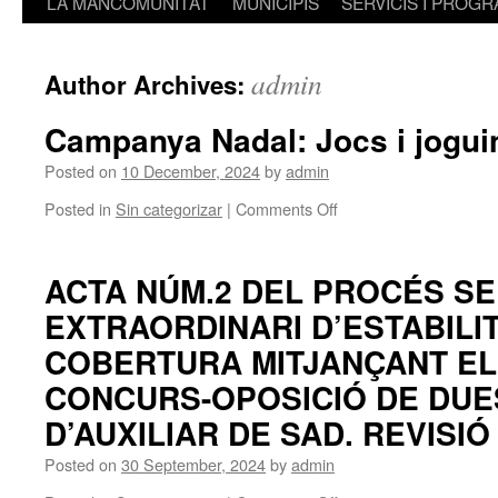
LA MANCOMUNITAT
MUNICIPIS
SERVICIS I PROG
admin
Author Archives:
Campanya Nadal: Jocs i jogui
Posted on
10 December, 2024
by
admin
on
Posted in
Sin categorizar
|
Comments Off
Campanya
Nadal:
Jocs
ACTA NÚM.2 DEL PROCÉS SE
i
EXTRAORDINARI D’ESTABILIT
joguines
no
COBERTURA MITJANÇANT EL
sexistes
CONCURS-OPOSICIÓ DE DUE
D’AUXILIAR DE SAD. REVISIÓ
Posted on
30 September, 2024
by
admin