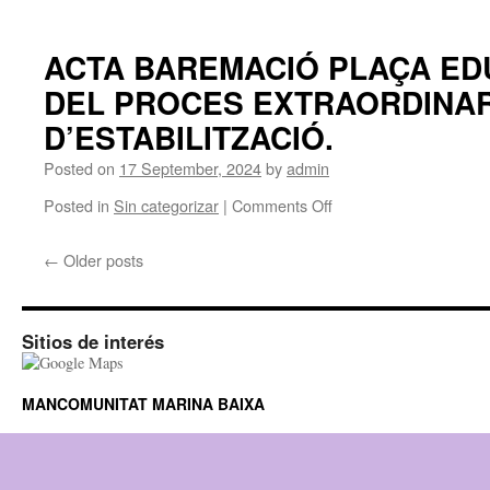
AMB
ACTA
SAD.
CÀRREC
BAREMACIÓ
REVISIÓ
AL
2
ACTA BAREMACIÓ PLAÇA ED
ROMANENT
PLACES
DEL PROCES EXTRAORDINAR
DE
D’
TRESORERIA
AUXILIAR
D’ESTABILITZACIÓ.
D’
AJUDA
Posted on
17 September, 2024
by
admin
A
DOMICILI
on
Posted in
Sin categorizar
|
Comments Off
DEL
ACTA
PROCÉS
BAREMACIÓ
←
Older posts
EXTRAORDINARIO
PLAÇA
D’
EDUCADOR
ESTABILITZACIÓ.
SOCIAL
DEL
Sitios de interés
PROCES
EXTRAORDINARI
D’ESTABILITZACIÓ.
MANCOMUNITAT MARINA BAIXA