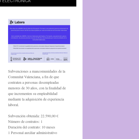
U ELECTRÒNICA
Subvenciones a mancomunidades de la
Comunitat Valenciana, a fin de que
contraten a personas desempleadas
menores de 30 años, con la finalidad de
que incrementen su empleabilidad
mediante la adquisición de experiencia
laboral.
Subvención obtenida: 22.590,00 €
Número de contratos: 1
Duración del contrato: 10 meses
1 Personal auxiliar administrativo