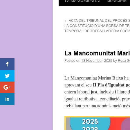
LA MANCOMUNITAT
MUNICIPIS
←
ACTA DEL TRIBUNAL DEL PROCÉS S
LA CONSTITUCIÓ D’UNA BORSA DE T
TEMPORAL DE TREBALLADOR/A SOCIA
La Mancomunitat Marina
Posted on
18 November, 2025
by
Rosa S
La Mancomunitat Marina Baixa ha fe
II Pla d’Igualtat pe
aprovant el seu
entorn laboral just, inclusiu i lliur
igualtat retributiva, conciliació, p
treballant per una administració mé