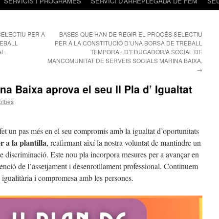
SERVICIS I PROGRAMES
SERVICI D’ARREPLEGADA DE FEM
SE
ELECTIU PER A
BASES QUE HAN DE REGIR EL PROCÉS SELECTIU
REBALL
PER A LA CONSTITUCIÓ D’UNA BORSA DE TREBALL
L.
TEMPORAL D’EDUCADOR/A SOCIAL DE
MANCOMUNITAT DE SERVEIS SOCIALS MARINA BAIXA.
→
 Baixa aprova el seu II Pla d’ Igualtat
olbes
t un pas més en el seu compromís amb la igualtat d’oportunitats
r a la plantilla
, reafirmant així la nostra voluntat de mantindre un
e de discriminació. Este nou pla incorpora mesures per a avançar en
revenció de l’assetjament i desenrotllament professional. Continuem
s igualitària i compromesa amb les persones.