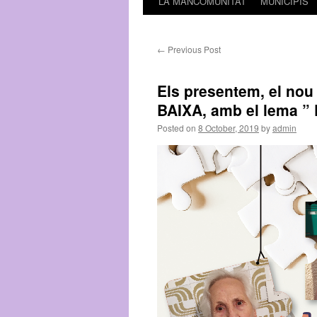
LA MANCOMUNITAT
MUNICIPIS
←
Previous Post
Els presentem, el no
BAIXA, amb el lema ” P
Posted on
8 October, 2019
by
admin