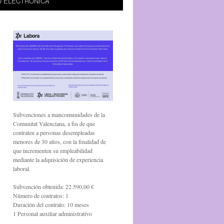
U ELECTRÒNICA
Subvenciones a mancomunidades de la
Comunitat Valenciana, a fin de que
contraten a personas desempleadas
menores de 30 años, con la finalidad de
que incrementen su empleabilidad
mediante la adquisición de experiencia
laboral.
Subvención obtenida: 22.590,00 €
Número de contratos: 1
Duración del contrato: 10 meses
1 Personal auxiliar administrativo