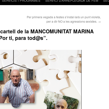
SERVICIS I PROGRAMES
SERVICI D’ARREPLEGADA DE FEM
SE
Per primera vegada a festes s’instal·larà un punt violeta,
per a dir NO a les agressions sexistes.
→
u cartell de la MANCOMUNITAT MARINA
or ti, para tod@s”.