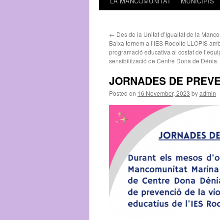
LA MANCOMUNITAT
MUNICIPIS
←
Des de la Unitat d’Igualtat de la Manc
Baixa tornem a l’IES Rodolfo LLOPIS am
programació educativa al costat de l’equi
sensibilització de Centre Dona de Dénia.
JORNADES DE PREVE
Posted on
16 November, 2023
by
admin