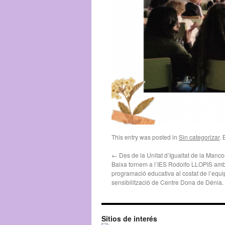
This entry was posted in
Sin categorizar
.
←
Des de la Unitat d’Igualtat de la Manc
Baixa tornem a l’IES Rodolfo LLOPIS am
programació educativa al costat de l’equi
sensibilització de Centre Dona de Dénia.
Sitios de interés