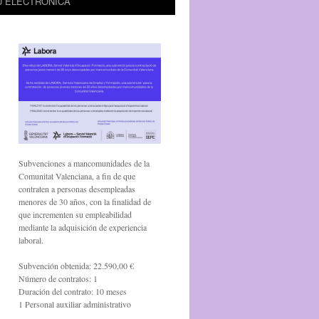
U ELECTRÒNICA
Subvenciones a mancomunidades de la
Comunitat Valenciana, a fin de que
contraten a personas desempleadas
menores de 30 años, con la finalidad de
que incrementen su empleabilidad
mediante la adquisición de experiencia
laboral.
Subvención obtenida: 22.590,00 €
Número de contratos: 1
Duración del contrato: 10 meses
1 Personal auxiliar administrativo