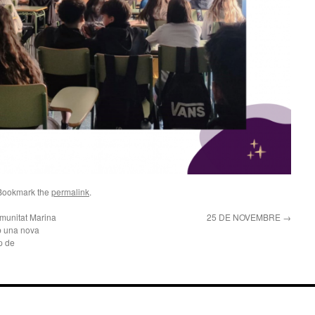
 Bookmark the
permalink
.
omunitat Marina
25 DE NOVEMBRE
→
b una nova
p de