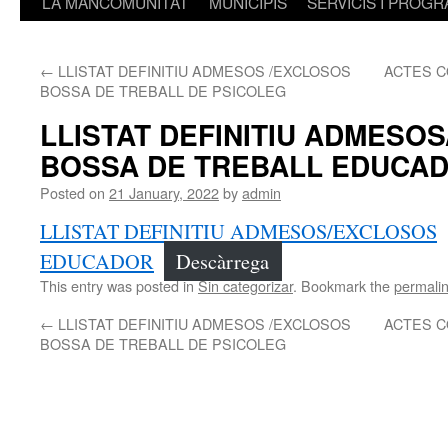
LA MANCOMUNITAT
MUNICIPIS
SERVICIS I PROG
←
LLISTAT DEFINITIU ADMESOS /EXCLOSOS
ACTES C
BOSSA DE TREBALL DE PSICOLEG
LLISTAT DEFINITIU ADMESO
BOSSA DE TREBALL EDUCA
Posted on
21 January, 2022
by
admin
LLISTAT DEFINITIU ADMESOS/EXCLOSOS
EDUCADOR
Descàrrega
This entry was posted in
Sin categorizar
. Bookmark the
permali
←
LLISTAT DEFINITIU ADMESOS /EXCLOSOS
ACTES C
BOSSA DE TREBALL DE PSICOLEG