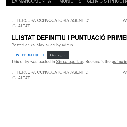
LA MANCOMUNITAT
MUNICIPIS
SERVICIS I PROG
←
TERCERA CONVOCATORIA AGENT D’
V
IGUALTAT
LLISTAT DEFINITIU I PUNTUACIÓ PRIM
Posted on
22 May, 2019
by
admin
LLISTAT DEFINITIU
Descargar
This entry was posted in
Sin categorizar
. Bookmark the
permali
←
TERCERA CONVOCATORIA AGENT D’
V
IGUALTAT