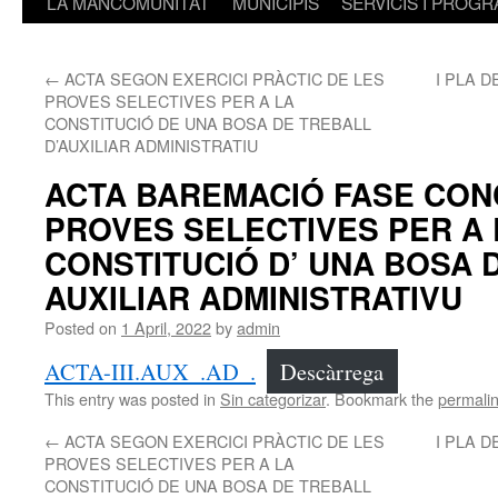
LA MANCOMUNITAT
MUNICIPIS
SERVICIS I PROG
←
ACTA SEGON EXERCICI PRÀCTIC DE LES
I PLA 
PROVES SELECTIVES PER A LA
CONSTITUCIÓ DE UNA BOSA DE TREBALL
D’AUXILIAR ADMINISTRATIU
ACTA BAREMACIÓ FASE CON
PROVES SELECTIVES PER A 
CONSTITUCIÓ D’ UNA BOSA 
AUXILIAR ADMINISTRATIVU
Posted on
1 April, 2022
by
admin
ACTA-III.AUX_.AD_.
Descàrrega
This entry was posted in
Sin categorizar
. Bookmark the
permali
←
ACTA SEGON EXERCICI PRÀCTIC DE LES
I PLA 
PROVES SELECTIVES PER A LA
CONSTITUCIÓ DE UNA BOSA DE TREBALL