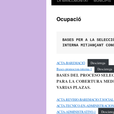
LA MANCOMUNITAT
MUNICIPIS
Ocupació
BASES PER A LA SELECCIÓ
INTERNA MITJANÇANT CON
ACTA-BAREMACIÓ
Descàrrega
Bases-promocion-interna-1
Descàrrega
BASES DEL PROCESO SELE
PARA LA COBERTURA MEDI
VARIAS PLAZAS.
ACTA-REVISIO-BAREMACIO-T.SOCIAL
ACTA-TECNICO-EN-ADMINISTRACION
ACTA-ADMINISTRATIVO-1
Descàrre