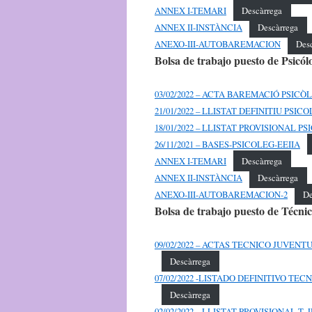
ANNEX I-TEMARI
Descàrrega
ANNEX II-INSTÀNCIA
Descàrrega
ANEXO-III-AUTOBAREMACION
Des
Bolsa de trabajo puesto de Psicó
03/02/2022 – ACTA BAREMACIÓ PSICÒ
21/01/2022 – LLISTAT DEFINITIU PSIC
18/01/2022 – LLISTAT PROVISIONAL P
26/11/2021 – BASES-PSICOLEG-EEIIA
ANNEX I-TEMARI
Descàrrega
ANNEX II-INSTÀNCIA
Descàrrega
ANEXO-III-AUTOBAREMACION-2
De
Bolsa de trabajo puesto de Técni
09/02/2022 – ACTAS TECNICO JUVENT
Descàrrega
07/02/2022 -LISTADO DEFINITIVO TE
Descàrrega
02/02/2022 – LLISTAT PROVISIONAL T