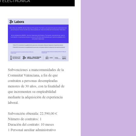
U ELECTRÒNICA
Subvenciones a mancomunidades de la
Comunitat Valenciana, a fin de que
contraten a personas desempleadas
menores de 30 años, con la finalidad de
que incrementen su empleabilidad
mediante la adquisición de experiencia
laboral.
Subvención obtenida: 22.590,00 €
Número de contratos: 1
Duración del contrato: 10 meses
1 Personal auxiliar administrativo