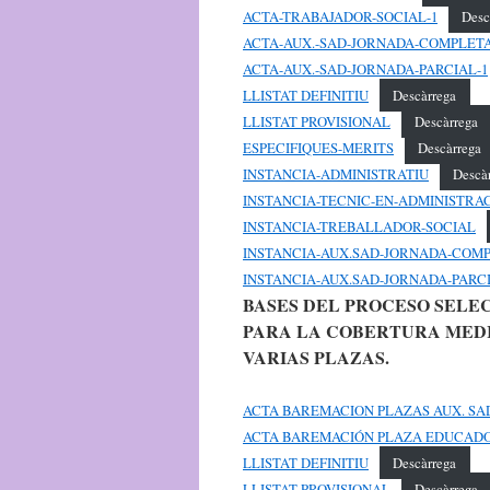
ACTA-TRABAJADOR-SOCIAL-1
Desc
ACTA-AUX.-SAD-JORNADA-COMPLETA
ACTA-AUX.-SAD-JORNADA-PARCIAL-1
LLISTAT DEFINITIU
Descàrrega
LLISTAT PROVISIONAL
Descàrrega
ESPECIFIQUES-MERITS
Descàrrega
INSTANCIA-ADMINISTRATIU
Descà
INSTANCIA-TECNIC-EN-ADMINISTRA
INSTANCIA-TREBALLADOR-SOCIAL
INSTANCIA-AUX.SAD-JORNADA-COM
INSTANCIA-AUX.SAD-JORNADA-PARC
BASES DEL PROCESO SELE
PARA LA COBERTURA MEDI
VARIAS PLAZAS.
ACTA BAREMACION PLAZAS AUX. SA
ACTA BAREMACIÓN PLAZA EDUCADO
LLISTAT DEFINITIU
Descàrrega
LLISTAT PROVISIONAL
Descàrrega