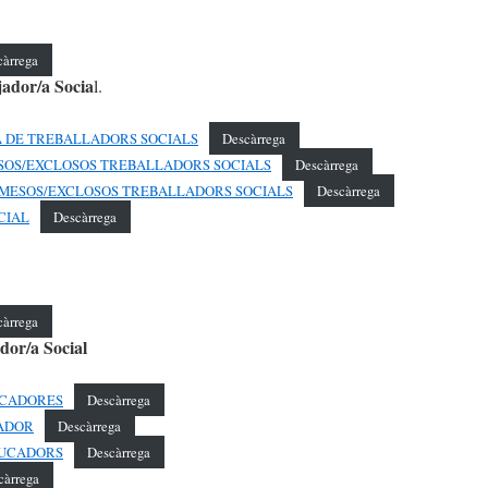
càrrega
jador/a Socia
l.
SA DE TREBALLADORS SOCIALS
Descàrrega
DMESOS/EXCLOSOS TREBALLADORS SOCIALS
Descàrrega
L ADMESOS/EXCLOSOS TREBALLADORS SOCIALS
Descàrrega
CIAL
Descàrrega
càrrega
dor/a Social
DUCADORES
Descàrrega
CADOR
Descàrrega
EDUCADORS
Descàrrega
càrrega