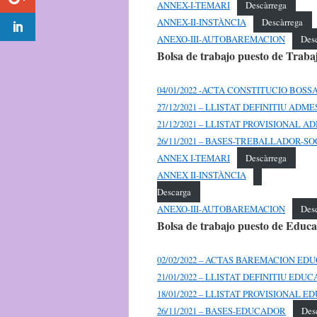
ANNEX-I-TEMARI
Descàrrega
ANNEX-II-INSTÀNCIA
Descàrrega
ANEXO-III-AUTOBAREMACION
Des
Bolsa de trabajo puesto de Traba
04/01/2022 -ACTA CONSTITUCIO BOS
27/12/2021 – LLISTAT DEFINITIU A
21/12/2021 – LLISTAT PROVISIONA
26/11/2021 – BASES-TREBALLADOR-SO
ANNEX I-TEMARI
Descàrrega
ANNEX II-INSTÀNCIA
Descarga
ANEXO-III-AUTOBAREMACION
Des
Bolsa de trabajo puesto de Educa
02/02/2022 – ACTAS BAREMACION E
21/01/2022 – LLISTAT DEFINITIU EDU
18/01/2022 – LLISTAT PROVISIONAL 
26/11/2021 – BASES-EDUCADOR
Des