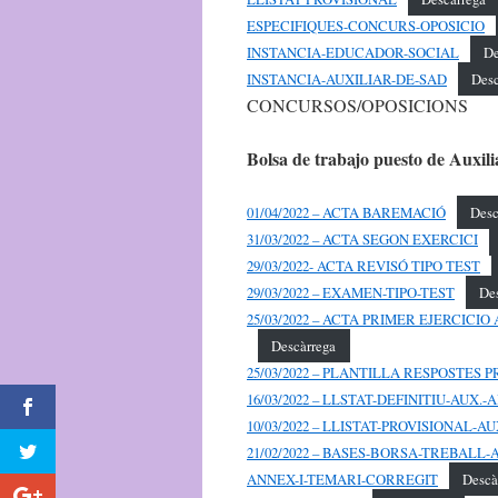
ESPECIFIQUES-CONCURS-OPOSICIO
INSTANCIA-EDUCADOR-SOCIAL
De
INSTANCIA-AUXILIAR-DE-SAD
Desc
CONCURSOS/OPOSICIONS
Bolsa de trabajo puesto de
Auxili
01/04/2022 – ACTA BAREMACIÓ
Desc
31/03/2022 – ACTA SEGON EXERCICI
29/03/2022- ACTA REVISÓ TIPO TEST
29/03/2022 – EXAMEN-TIPO-TEST
De
25/03/2022 – ACTA PRIMER EJERCICI
Descàrrega
25/03/2022 – PLANTILLA RESPOSTES 
16/03/2022 – LLSTAT-DEFINITIU-AUX.
10/03/2022 – LLISTAT-PROVISIONAL-
21/02/2022 – BASES-BORSA-TREBALL
ANNEX-I-TEMARI-CORREGIT
Descà