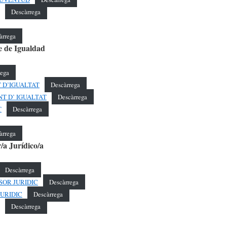
Descàrrega
àrrega
e de Igualdad
rega
NT D’IGUALTAT
Descàrrega
NT D’ IGUALTAT
Descàrrega
T
Descàrrega
àrrega
/a Jurídico/a
Descàrrega
SSOR JURIDIC
Descàrrega
 JURIDIC
Descàrrega
Descàrrega