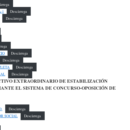
àrrega
-1
Descàrrega
Descàrrega
rrega
CIO
Descàrrega
Descàrrega
PLETA
Descàrrega
IAL
Descàrrega
CTIVO EXTRAORDINARIO DE ESTABILIZACIÓN
ANTE EL SISTEMA DE CONCURSO-OPOSICIÓN DE
D.
Descàrrega
R SOCIAL
Descàrrega