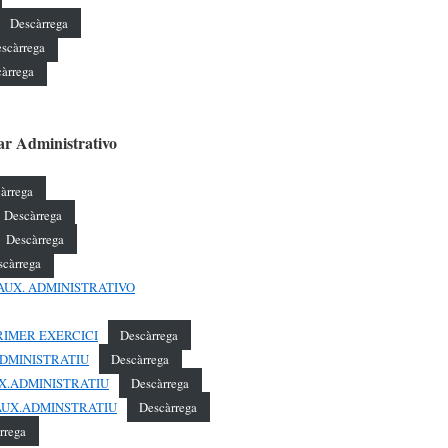
Descàrrega
scàrrega
àrrega
ar Administrativo
àrrega
Descàrrega
Descàrrega
scàrrega
O AUX. ADMINISTRATIVO
PRIMER EXERCICI
Descàrrega
-ADMINISTRATIU
Descàrrega
AUX.ADMINISTRATIU
Descàrrega
-AUX.ADMINSTRATIU
Descàrrega
rrega