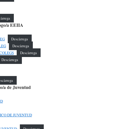
càrrega
logo/a EEIIA
LEG
Descàrrega
OLEG
Descàrrega
SICOLEGS
Descàrrega
Descàrrega
scàrrega
co/a de Juventud
UD
CNICO DE JUVENTUD
. JUVENTUD
Descàrrega