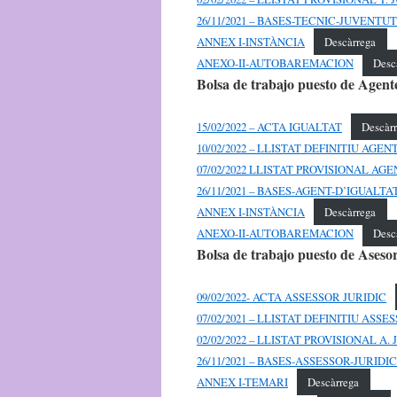
26/11/2021 – BASES-TECNIC-JUVENTUT
ANNEX I-INSTÀNCIA
Descàrrega
ANEXO-II-AUTOBAREMACION
Desc
Bolsa de trabajo puesto de Agent
15/02/2022 – ACTA IGUALTAT
Descàr
10/02/2022 – LLISTAT DEFINITIU AGE
07/02/2022 LLISTAT PROVISIONAL AGE
26/11/2021 – BASES-AGENT-D’IGUALTA
ANNEX I-INSTÀNCIA
Descàrrega
ANEXO-II-AUTOBAREMACION
Desc
Bolsa de trabajo puesto de Asesor
09/02/2022- ACTA ASSESSOR JURIDIC
07/02/2021 – LLISTAT DEFINITIU ASSE
02/02/2022 – LLISTAT PROVISIONAL A.
26/11/2021 – BASES-ASSESSOR-JURIDIC
ANNEX I-TEMARI
Descàrrega